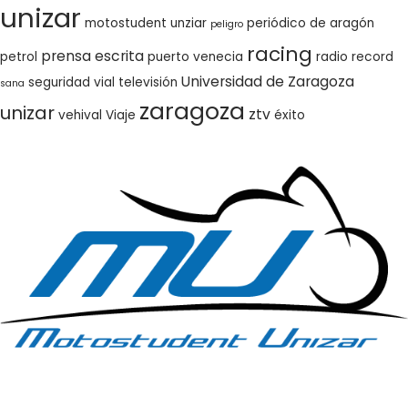
unizar
motostudent unziar
periódico de aragón
peligro
racing
prensa escrita
petrol
puerto venecia
radio
record
Universidad de Zaragoza
seguridad vial
televisión
sana
zaragoza
unizar
ztv
vehival
Viaje
éxito