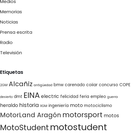
Medios
Memorias
Noticias
Prensa escrita
Radio
Televisión
Etiquetas
Alcañiz
bmw
carenado
coiiar
concurso
COPE
2GM
antigüedad
EINA
electric
dmt
felicidad
feria empleo
desierto
guerra
historia
heraldo
moto
ingeniería
motociclismo
IIGM
motorsport
MotorLand Aragón
motos
motostudent
MotoStudent