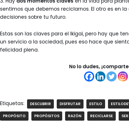
3. Hay
dos momentos claves
en la vida para plante
sentimos que debemos reciclarnos. El otro es en 
decisiones sobre tu futuro.
Estas son las claves para el Ikigai, pero hay que t
un servicio a la sociedad, pues eso hace que sien
felicidad plena.
No lo dudes, ¡comparte 
Etiquetas:
DESCUBRIR
DISFRUTAR
ESTILO
ESTILODE
PROPÓSITO
PROPÓSITOS
RAZÓN
RECICLARSE
SER