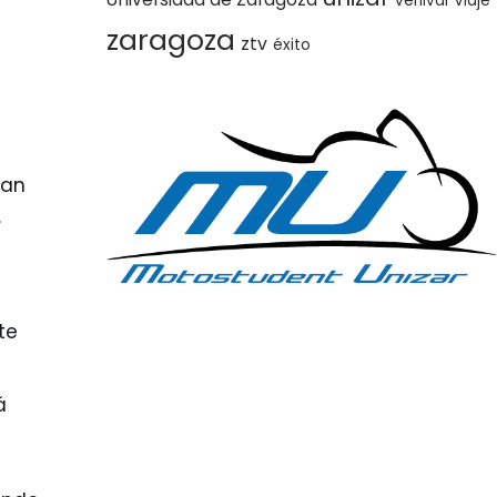
vehival
Viaje
zaragoza
ztv
éxito
ran
.
te
á