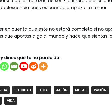
arse cuál es tu razón de ser. El primero de ellos c
la adolescencia pues es cuando empiezas a tomar
ener en cuenta que este no estará completo si no ap
tas que aportas algo al mundo y hace que sientas l
y dinos que te ha parecido!
VIDA
FELICIDAD
IKIGAI
JAPÓN
METAS
PASIÓN
VIDA