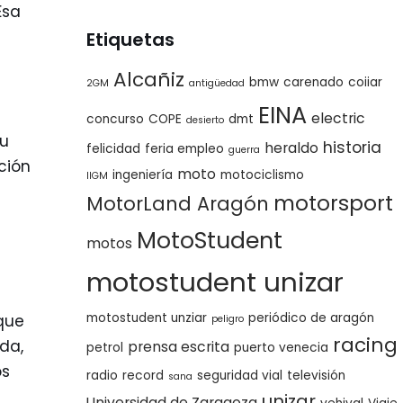
Esa
Etiquetas
Alcañiz
bmw
carenado
coiiar
2GM
antigüedad
EINA
electric
concurso
COPE
dmt
desierto
tu
historia
heraldo
felicidad
feria empleo
guerra
ación
moto
ingeniería
motociclismo
IIGM
motorsport
MotorLand Aragón
MotoStudent
motos
motostudent unizar
motostudent unziar
periódico de aragón
 que
peligro
racing
da,
prensa escrita
petrol
puerto venecia
os
radio
record
seguridad vial
televisión
sana
unizar
Universidad de Zaragoza