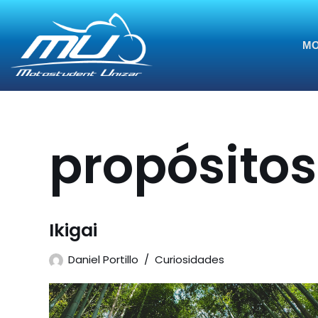
Saltar
MO
al
contenido
propósitos
Ikigai
Daniel Portillo
Curiosidades