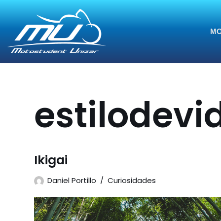
Saltar
MO
al
contenido
estilodevi
Ikigai
Daniel Portillo
Curiosidades