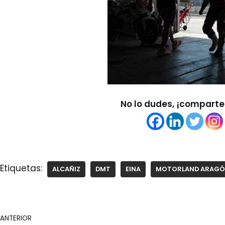
No lo dudes, ¡comparte 
Etiquetas:
ALCAÑIZ
DMT
EINA
MOTORLAND ARAG
ANTERIOR