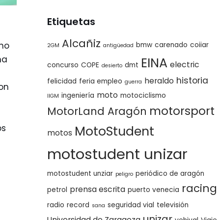
Etiquetas
Alcañiz
uno
bmw
carenado
coiiar
2GM
antigüedad
na
EINA
electric
concurso
COPE
dmt
desierto
historia
heraldo
felicidad
feria empleo
guerra
on
moto
ingeniería
motociclismo
IIGM
motorsport
MotorLand Aragón
s
os
MotoStudent
motos
motostudent unizar
motostudent unziar
periódico de aragón
peligro
racing
prensa escrita
petrol
puerto venecia
radio
record
seguridad vial
televisión
sana
unizar
Universidad de Zaragoza