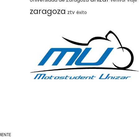
vehival
Viaje
zaragoza
ztv
éxito
IENTE