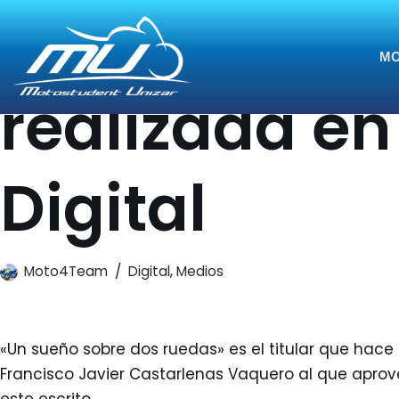
Nueva entre
Saltar
MO
al
realizada e
contenido
Digital
Moto4Team
Digital
,
Medios
«Un sueño sobre dos ruedas» es el titular que hace
Francisco Javier Castarlenas Vaquero al que aprov
este escrito.