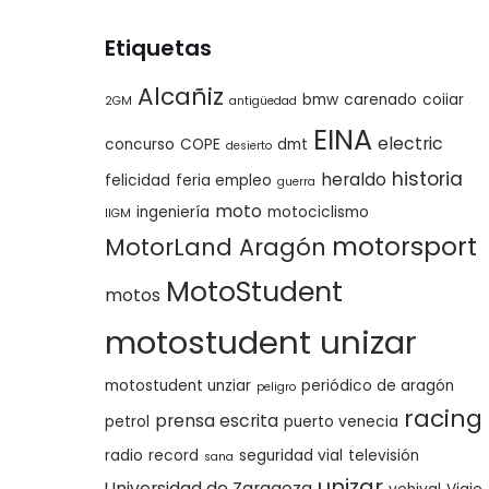
Etiquetas
Alcañiz
bmw
carenado
coiiar
2GM
antigüedad
EINA
electric
concurso
COPE
dmt
desierto
historia
heraldo
felicidad
feria empleo
guerra
moto
ingeniería
motociclismo
IIGM
motorsport
MotorLand Aragón
MotoStudent
motos
motostudent unizar
motostudent unziar
periódico de aragón
peligro
racing
prensa escrita
petrol
puerto venecia
radio
record
seguridad vial
televisión
sana
unizar
Universidad de Zaragoza