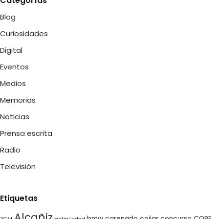
Categorías
Blog
Curiosidades
Digital
Eventos
Medios
Memorias
Noticias
Prensa escrita
Radio
Televisión
Etiquetas
Alcañiz
bmw
carenado
coiiar
concurso
COPE