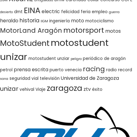
2GM
antigüedad
EINA
electric
dmt
felicidad
feria empleo
desierto
guerra
historia
heraldo
moto
ingeniería
motociclismo
IIGM
motorsport
MotorLand Aragón
motos
motostudent
MotoStudent
unizar
motostudent unziar
periódico de aragón
peligro
racing
prensa escrita
petrol
puerto venecia
radio
record
Universidad de Zaragoza
seguridad vial
televisión
sana
zaragoza
unizar
ztv
vehival
Viaje
éxito