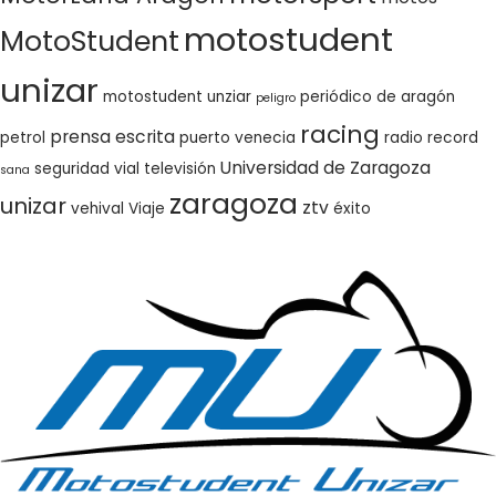
motostudent
MotoStudent
unizar
motostudent unziar
periódico de aragón
peligro
racing
prensa escrita
petrol
puerto venecia
radio
record
Universidad de Zaragoza
seguridad vial
televisión
sana
zaragoza
unizar
ztv
vehival
Viaje
éxito