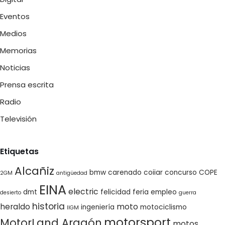
Eventos
Medios
Memorias
Noticias
Prensa escrita
Radio
Televisión
Etiquetas
Alcañiz
bmw
carenado
coiiar
concurso
COPE
2GM
antigüedad
EINA
electric
dmt
felicidad
feria empleo
desierto
guerra
historia
heraldo
moto
ingeniería
motociclismo
IIGM
motorsport
MotorLand Aragón
motos