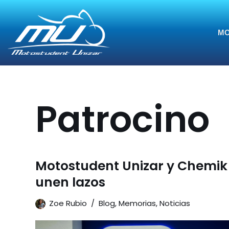
Saltar
MO
al
contenido
Patrocino
Motostudent Unizar y Chemik
unen lazos
Zoe Rubio
Blog
,
Memorias
,
Noticias