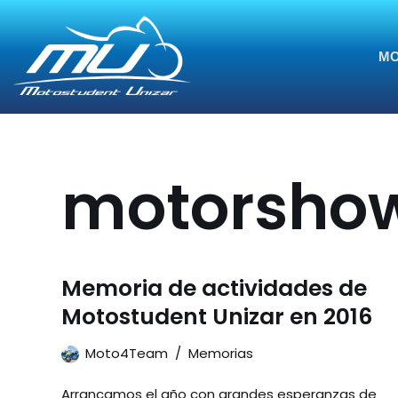
Saltar
MO
al
contenido
motorsho
Memoria de actividades de
Motostudent Unizar en 2016
Moto4Team
Memorias
Arrancamos el año con grandes esperanzas de